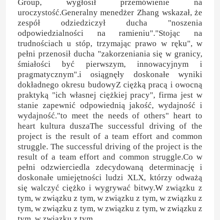
Group, wygłosił przemówienie na
uroczystość.Generalny menedżer Zhang wskazał, że
Zatwierdź
zespół odziedziczył ducha "noszenia
odpowiedzialności na ramieniu"."Stojąc na
trudnościach u stóp, trzymając prawo w ręku", w
pełni przenosił ducha "zakorzeniania się w granicy,
śmiałości być pierwszym, innowacyjnym i
pragmatycznym".i osiągnęły doskonałe wyniki
dokładnego okresu budowyZ ciężką pracą i owocną
praktyką "ich własnej ciężkiej pracy", firma jest w
stanie zapewnić odpowiednią jakość, wydajność i
wydajność."to meet the needs of others" heart to
heart kultura duszaThe successful driving of the
project is the result of a team effort and common
struggle. The successful driving of the project is the
result of a team effort and common struggle.Co w
pełni odzwierciedla zdecydowaną determinację i
doskonałe umiejętności ludzi XLX, którzy odważą
się walczyć ciężko i wygrywać bitwy.W związku z
tym, w związku z tym, w związku z tym, w związku z
tym, w związku z tym, w związku z tym, w związku z
tym, w związku z tym.