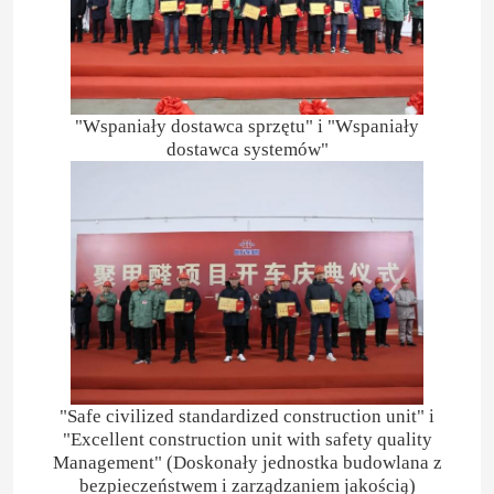
O nas
"Wspaniały dostawca sprzętu" i "Wspaniały
Wycieczka po fabryce
dostawca systemów"
Kontrola jakości
Skontaktuj się z nami
Aktualności
Sprawy
"Safe civilized standardized construction unit" i
"Excellent construction unit with safety quality
Management" (Doskonały jednostka budowlana z
Mocznik
bezpieczeństwem i zarządzaniem jakością)