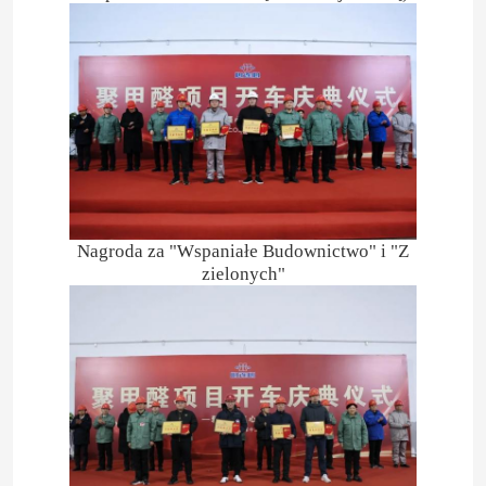
Nawóz azotowo-potasowy
Nawóz wieloskładnikowy
Azotan wapniowo-amonowy (CAN)
Nagroda za "Wspaniałe Budownictwo" i "Z
Melamina
zielonych"
Bio-metanol
Mocznik klasy samochodowej
Plasty POM