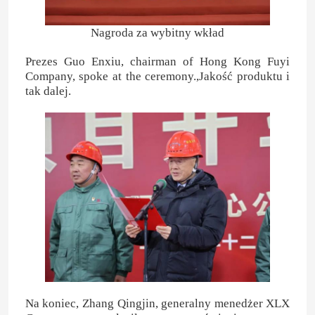
Nagroda za wybitny wkład
alkohol furfurylowy
Prezes Guo Enxiu, chairman of Hong Kong Fuyi
Company, spoke at the ceremony.,Jakość produktu i
DMF
Zostaw wiadomość
tak dalej.
Oddzwonimy wkrótce!
Kwas humusowy
Na koniec, Zhang Qingjin, generalny menedżer XLX