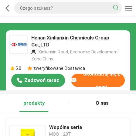
Henan Xinlianxin Chemicals Group
Co.,LTD
Xinlianxin Road, Economic Development
Zone,Chiny
5.0
zweryfikowane Dostawca
Skontaktuj się z
Zadzwoń teraz
nami
produkty
O nas
Wspólna seria
MOQ：20T