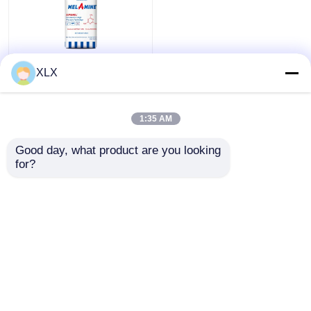
Melamina
XLX
view
1:35 AM
Pokaż wszystkie
all
Najlepsza cena
Good day, what product are you looking 
for?
Skontaktuj się z
nami
Zobacz więcej
Dom
O nas
Skontaktuj się z nami
Desktop Site
Sitemap
Polityka prywatności