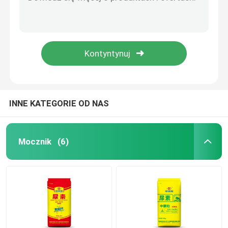
Fulwat potasu (alkaliczny)
Kwas DD-fulwowy (odporność na twardą wodę 50DH°)
Nawóz azotowo-potasowy
Fulwat potasu typu uniwersalnego (zasadowy)
Organiczny środek chelatujący kwasu fulwowego
Nawóz wieloskładnikowy
Płynny kwas fulwowy
Azotan wapniowo-amonowy (CAN)
INNE KATEGORIE OD NAS
Melamina
Mocznik
(6)
Bio-metanol
Mocznik klasy samochodowej
Plasty POM