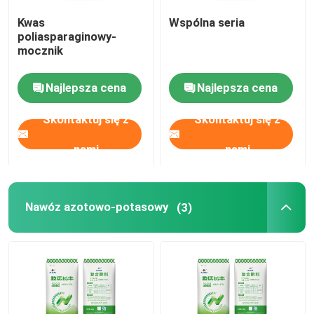
Kwas
Wspólna seria
alkohol furfurylowy
poliasparaginowy-
mocznik
DMF
Najlepsza cena
Najlepsza cena
Skontaktuj się z
Skontaktuj się z
Kwas humusowy
nami
nami
Nawóz azotowo-potasowy
(3)