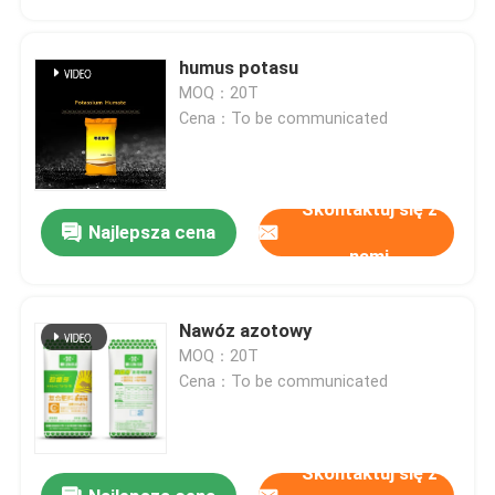
humus potasu
MOQ：20T
Cena：To be communicated
Skontaktuj się z
Najlepsza cena
nami
Nawóz azotowy
Dom
MOQ：20T
Cena：To be communicated
Produkty
Skontaktuj się z
Filmy