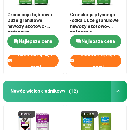
Granulacja bębnowa
Granulacja płynnego
Duże granulowe
łóżka Duże granulowe
nawozy azotowo-
nawozy azotowo-
potasowe
potasowe
Najlepsza cena
Najlepsza cena
Skontaktuj się z
Skontaktuj się z
nami
nami
Nawóz wieloskładnikowy
(12)