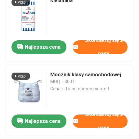
Melamina
Skontaktuj się z
Najlepsza cena
nami
Mocznik klasy samochodowej
MOQ：300T
Cena：To be communicated
Skontaktuj się z
Najlepsza cena
nami