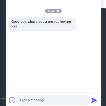
8:24 PM
Zostaw wiadomość
Good day, what product are you looking 
for?
E-mail
*
Wiadomość
*
Wysłać
erved.