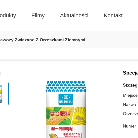
odukty
Filmy
Aktualności
Kontakt
Nawozy Związane Z Orzeszkami Ziemnymi
Specj
Szczeg
Miejsce
Nazwa 
Orzeczn
Numer 