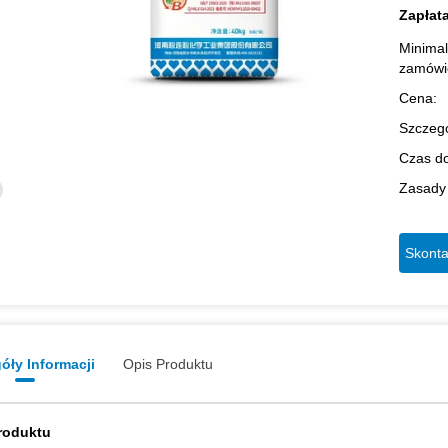
Zapłata
Minima
zamówi
Cena:
Szczegó
Czas d
Zasady 
Skonta
óły Informacji
Opis Produktu
roduktu