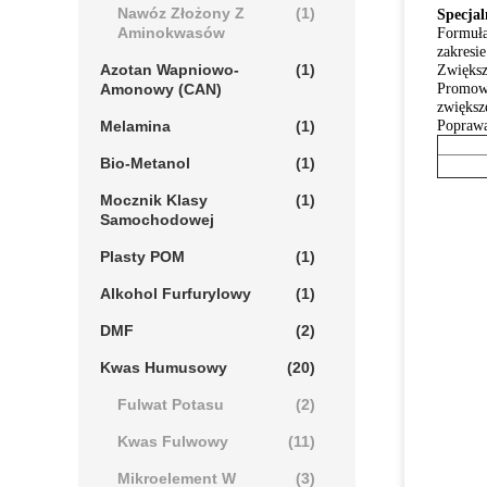
Nawóz Złożony Z
(1)
Specja
Aminokwasów
Formuła
zakresi
Azotan Wapniowo-
(1)
Zwiększ
Amonowy (CAN)
Promowa
zwiększ
Melamina
(1)
Poprawa
Bio-Metanol
(1)
Mocznik Klasy
(1)
Samochodowej
Plasty POM
(1)
Alkohol Furfurylowy
(1)
DMF
(2)
Kwas Humusowy
(20)
Fulwat Potasu
(2)
Kwas Fulwowy
(11)
Mikroelement W
(3)