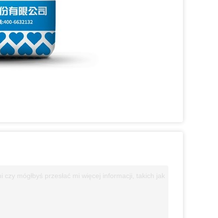
zy mógłbyś przesłać mi więcej informacji, takich jak