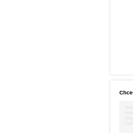
Chces
Jest
rodz
Dzię
Cze