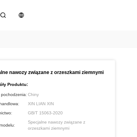
alne nawozy związane z orzeszkami ziemnymi
óły Produktu:
 pochodzenia:
Chiny
handlowa:
XIN LIAN XIN
ictwo:
GB/T 15063-2020
Specjalne nawozy związane z
modelu:
orzeszkami ziemnymi