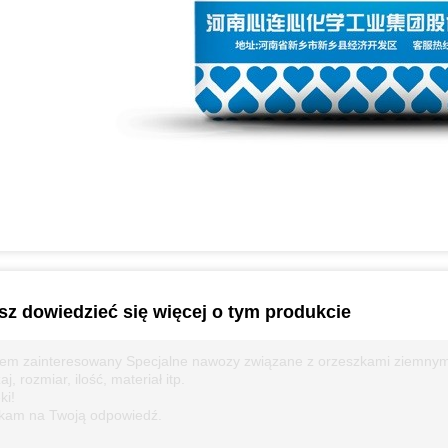
z dowiedzieć się więcej o tym produkcie
em zainteresowany Specjalne nawozy związane z orzeszkami ziemnymi c
aj, rozmiar, ilość, materiał itp.
ki!
kam na Twoją odpowiedź.