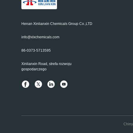
Henan Xinlianxin Chemicals Group Co.,LTD
info@xlxchemicals.com
86-0373-5713595
Xinlianxin Road, strefa rozwoju
gospodarczego
Chiny