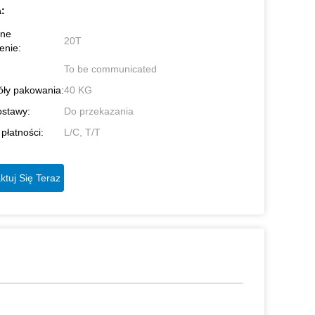
:
lne
20T
enie:
To be communicated
ły pakowania:
40 KG
ostawy:
Do przekazania
płatności:
L/C, T/T
ktuj Się Teraz