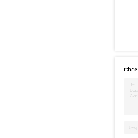
Chces
Jest
Dzię
Cze