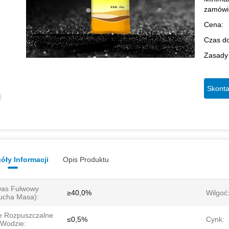
zamówi
Cena:
Czas d
Zasady 
Skonta
óły Informacji
Opis Produktu
as Fulwowy
≥40,0%
Wilgoć
ucha Masa):
e Rozpuszczalne
≤0,5%
Cynk:
Wodzie: