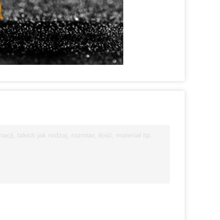
, takich jak rodzaj, rozmiar, ilość, materiał itp.