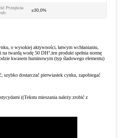
ść Przejścia
≤30,0%
sh:
nku, o wysokiej aktywności, łatwym wchłanianiu,
i na twardą wodę 50 DH°,ten produkt spełnia normę
wodzie kwasem huminowym (typ śladowego elementu)
, szybko dostarczać pierwiastek cynku, zapobiegać
tycydami ((Tekstu mieszania należy zrobić z