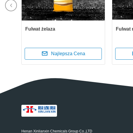
Fulwat żelaza
Fulwat
Najlepsza Cena
Henan Xinlianxin Chemicals Group Co.,LTD