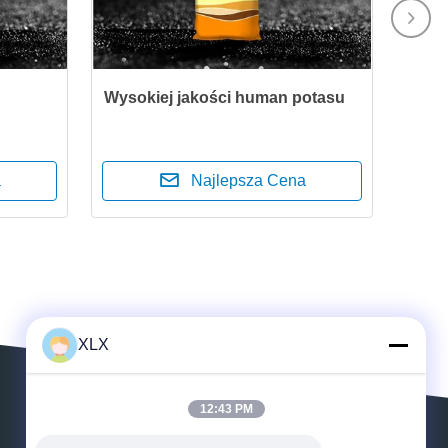
Wysokiej jakości human potasu
a
Najlepsza Cena
XLX
12:43 PM
Zostaw wiadomość