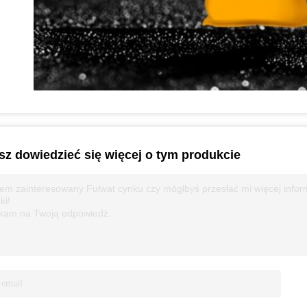
z dowiedzieć się więcej o tym produkcie
em zainteresowany Fulwat cynku czy mógłbyś przesłać mi więcej informacji
ki!
kam na Twoją odpowiedź.