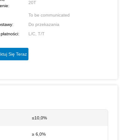
20T
enie:
To be communicated
ostawy:
Do przekazania
płatności:
L/C, T/T
ktuj Się Teraz
:
≤10,0%
≥ 6,0%