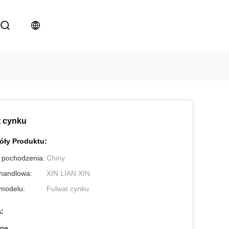
t cynku
óły Produktu:
 pochodzenia:
Chiny
handlowa:
XIN LIAN XIN
modelu:
Fulwat cynku
:
lne