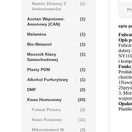
Nawóz Złożony Z
(1)
Aminokwasów
PH
Azotan Wapniowo-
(1)
Amonowy (CAN)
opis p
Melamina
(1)
Fulwa
Opis 
Bio-Metanol
(1)
Fulwat
dobrej
Mocznik Klasy
(1)
NY1106
Samochodowej
i kompa
Funkcj
Plasty POM
(1)
Produk
chorob
Alkohol Furfurylowy
(1)
1Nawad
2Sprys
DMF
(2)
3. Moż
wyprze
Kwas Humusowy
(20)
Opako
Plastik
Fulwat Potasu
(2)
Kwas Fulwowy
(11)
Mikroelement W
(3)