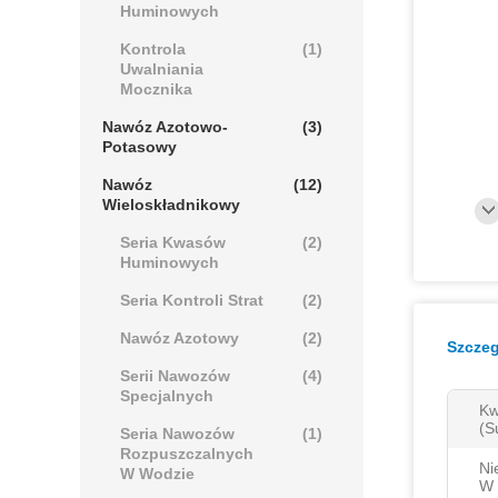
Huminowych
Kontrola
(1)
Uwalniania
Mocznika
Nawóz Azotowo-
(3)
Potasowy
Nawóz
(12)
Wieloskładnikowy
Seria Kwasów
(2)
Huminowych
Seria Kontroli Strat
(2)
Nawóz Azotowy
(2)
Szczeg
Serii Nawozów
(4)
Specjalnych
Kw
(s
Seria Nawozów
(1)
Rozpuszczalnych
Ni
W Wodzie
W 