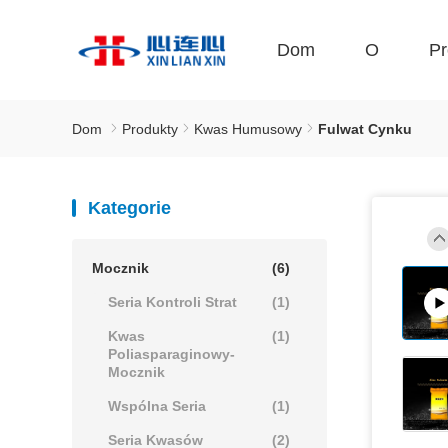
Dom
O
Pr
Dom
Produkty
Kwas Humusowy
Fulwat Cynku
Kategorie
Mocznik
(6)
Seria Kontroli Strat
(1)
Kwas
(1)
Poliasparaginowy-
Mocznik
Wspólna Seria
(1)
Seria Kwasów
(2)